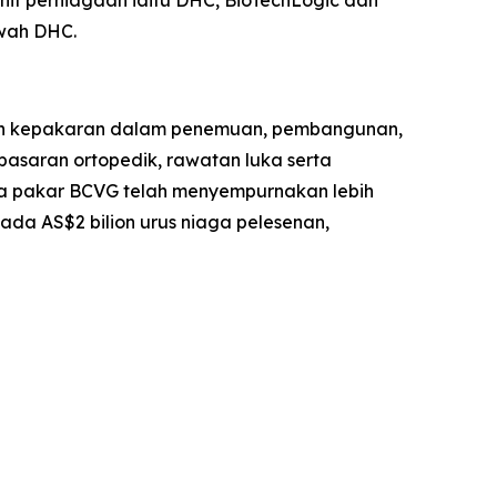
it perniagaan iaitu DHC, BioTechLogic dan
awah DHC.
gan kepakaran dalam penemuan, pembangunan,
 pasaran ortopedik, rawatan luka serta
a pakar BCVG telah menyempurnakan lebih
ada AS$2 bilion urus niaga pelesenan,