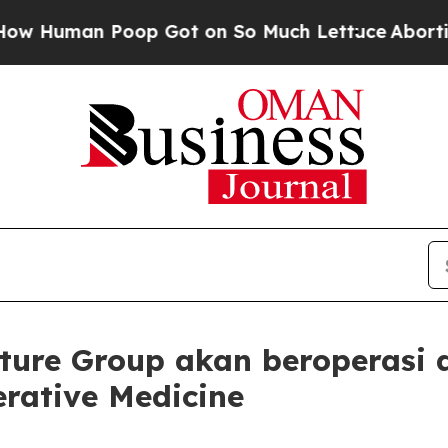
man Poop Got on So Much Lettuce
Abortion Rate
nture Group akan beroperasi
rative Medicine