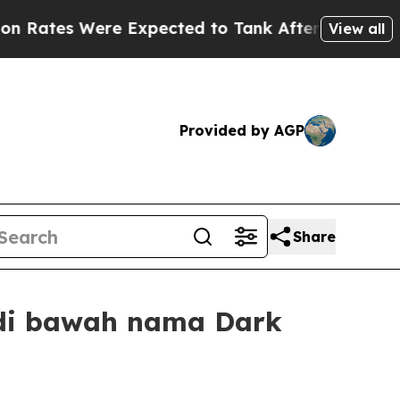
s Were Expected to Tank After Roe v. Wade was
View all
Provided by AGP
Share
 di bawah nama Dark