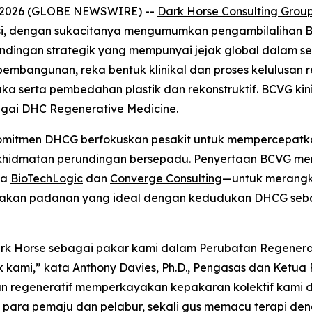
, 2026 (GLOBE NEWSWIRE) --
Dark Horse Consulting Grou
rasi, dengan sukacitanya mengumumkan pengambilalihan
B
ndingan strategik yang mempunyai jejak global dalam se
bangunan, reka bentuk klinikal dan proses kelulusan reg
a serta pembedahan plastik dan rekonstruktif. BCVG kin
agai DHC Regenerative Medicine.
 komitmen DHCG berfokuskan pesakit untuk mempercepa
erkhidmatan perundingan bersepadu. Penyertaan BCVG 
ma
BioTechLogic
dan
Converge Consulting
—untuk merangku
rupakan padanan yang ideal dengan kedudukan DHCG seb
rk Horse sebagai pakar kami dalam Perubatan Regenera
ami,” kata Anthony Davies, Ph.D., Pengasas dan Ketua P
 regeneratif memperkayakan kepakaran kolektif kami 
ara pemaju dan pelabur, sekali gus memacu terapi den