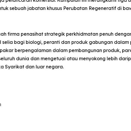
 pelancaran komersial. Kumpulan ini merangkumi tiga un
tuk sebuah jabatan khusus Perubatan Regeneratif di b
uah firma penasihat strategik perkhidmatan penuh den
al selia bagi biologi, peranti dan produk gabungan dalam
ai pakar berpengalaman dalam pembangunan produk, par
i seluruh dunia dan mengetuai atau menyokong lebih darip
a Syarikat dan luar negara.

