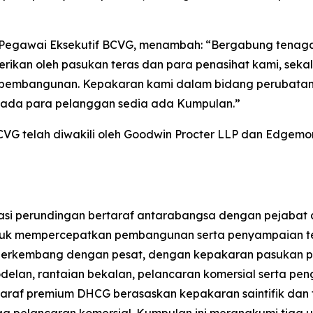
etua Pegawai Eksekutif BCVG, menambah: “Bergabung te
rikan oleh pasukan teras dan para penasihat kami, sek
 pembangunan. Kepakaran kami dalam bidang perubatan 
pada para pelanggan sedia ada Kumpulan.”
VG telah diwakili oleh Goodwin Procter LLP dan Edgemont
sasi perundingan bertaraf antarabangsa dengan pejabat d
tuk mempercepatkan pembangunan serta penyampaian ter
 berkembang dengan pesat, dengan kepakaran pasukan per
modelan, rantaian bekalan, pelancaran komersial serta 
taraf premium DHCG berasaskan kepakaran saintifik da