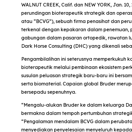
WALNUT CREEK, Calif. dan NEW YORK, Jan. 10
perundingan bioterapeutik strategik dan ope
atau “BCVG”), sebuah firma penasihat dan peru
terkenal dengan kepakaran dalam penemuan, pem
gabungan dalam pasaran ortopedik, rawatan luk
Dark Horse Consulting (DHC) yang dikenali seb
Pengambilalihan ini seterusnya memperkukuh
bioterapeutik melalui pembinaan ekosistem p
susulan peluasan strategik baru-baru ini bersa
serta biomaterial. Capaian global Bruder me
bersepadu sepenuhnya.
“Mengalu-alukan Bruder ke dalam keluarga Da
bermakna dalam tempoh pertumbuhan strategik k
“Pengalaman mendalam BCVG dalam perubatan
menyediakan penyelesaian menyeluruh kepada p