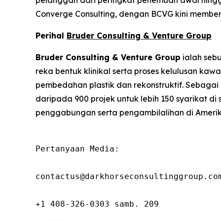
pelanggan dari peringkat penemuan awal hingga
Converge Consulting, dengan BCVG kini memben
Perihal
Bruder Consulting & Venture Group
Bruder Consulting & Venture Group
ialah seb
reka bentuk klinikal serta proses kelulusan kaw
pembedahan plastik dan rekonstruktif. Sebag
daripada 900 projek untuk lebih 150 syarikat d
penggabungan serta pengambilalihan di Amerik
Pertanyaan Media:

contactus@darkhorseconsultinggroup.com
+1 408-326-0303 samb. 209