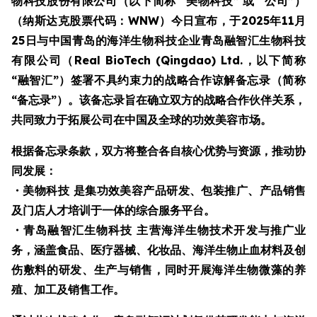
物科技股份有限公司（以下简称 “美物科技” 或 “公司”）
（纳斯达克股票代码：WNW）今日宣布，于2025年11月
25日与中国青岛的海洋生物科技企业青岛融智汇生物科技
有限公司（Real BioTech (Qingdao) Ltd.，以下简称
“融智汇”）签署不具约束力的战略合作谅解备忘录（简称
“备忘录”）。该备忘录旨在确立双方的战略合作伙伴关系，
共同致力于拓展公司在中国及全球的功效美容市场。
根据备忘录条款，双方将整合各自核心优势与资源，推动协
同发展：
・
美物科技 是集功效美容产品研发、包装推广、产品销售
及门店人才培训于一体的综合服务平台。
・
青岛融智汇生物科技 主营海洋生物技术开发与推广业
务，涵盖食品、医疗器械、化妆品、海洋生物止血材料及创
伤敷料的研发、生产与销售，同时开展海洋生物微藻的养
殖、加工及销售工作。